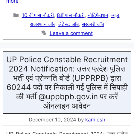
more
Categories
10 वीं पास नौकरी
,
8वीं पास नौकरी
,
नोटिफेक्शन
,
न्यूज
,
राजस्थान जॉब
,
लेटेस्ट जॉब
,
सरकारी जॉब
Leave a comment
UP Police Constable Recruitment
2024 Notification: उत्तर प्रदेश पुलिस
भर्ती एवं प्रोन्नति बोर्ड (UPPRPB) द्वारा
60244 पदों पर निकाली गई पुलिस में सिपाही
की भर्ती @uppbpb.gov.in पर करें
ऑनलाइन आवेदन
December 10, 2024
by
kamlesh