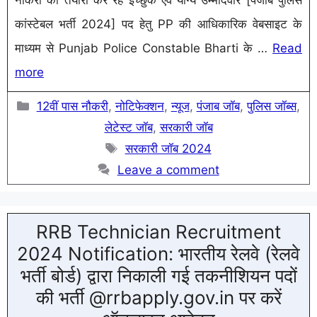
नौकरी की तैयारी कर रहे इच्छुक एवं योग्य उम्मीदवार [पंजाब पुलिस
कांस्टेबल भर्ती 2024] पद हेतु PP की आधिकारिक वेबसाइट के
माध्यम से Punjab Police Constable Bharti के …
Read
more
Categories
12वीं पास नौकरी
,
नोटिफेक्शन
,
न्यूज
,
पंजाब जॉब
,
पुलिस जॉब्स
,
लेटेस्ट जॉब
,
सरकारी जॉब
Tags
सरकारी जॉब 2024
Leave a comment
RRB Technician Recruitment
2024 Notification: भारतीय रेलवे (रेलवे
भर्ती बोर्ड) द्वारा निकाली गई तकनीशियन पदों
की भर्ती @rrbapply.gov.in पर करें