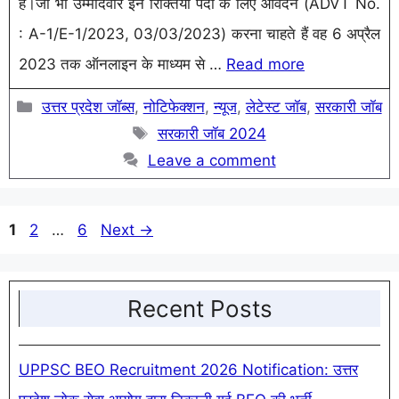
है।जो भी उम्मीदवार इन रिक्तियां पदो के लिए आवेदन (ADVT No.
: A-1/E-1/2023, 03/03/2023) करना चाहते हैं वह 6 अप्रैल
2023 तक ऑनलाइन के माध्यम से …
Read more
Categories
उत्तर प्रदेश जॉब्स
,
नोटिफेक्शन
,
न्यूज
,
लेटेस्ट जॉब
,
सरकारी जॉब
Tags
सरकारी जॉब 2024
Leave a comment
Page
Page
Page
1
2
…
6
Next
→
Recent Posts
UPPSC BEO Recruitment 2026 Notification: उत्तर