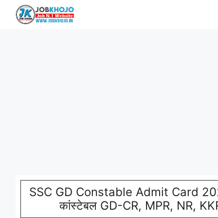
Skip
to
content
SSC GD Constable Admit Card 2023
कांस्टेबल GD-CR, MPR, NR, KKR,