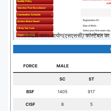
कर्मचारी चयन आयोग(एसएससी) कांस्टेबल का 
FORCE
MALE
SC
ST
BSF
1405
917
CISF
8
5