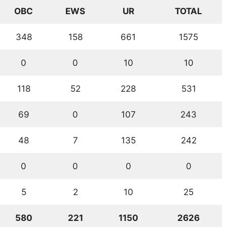
OBC
EWS
UR
TOTAL
348
158
661
1575
0
0
10
10
118
52
228
531
69
0
107
243
48
7
135
242
0
0
0
0
5
2
10
25
580
221
1150
2626